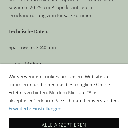
sogar ein 20-25ccm Propellerantrieb in
Druckanordnung zum Einsatz kommen.
Technische Daten:
Spannweite: 2040 mm
Länge: 2320mm
Gewicht: 8-10 kg (ohne Kraftstoff)
Wir verwenden Cookies um unsere Website zu
Steuerung: Quer, Höhe, Seite(optional), Motor
optimieren und Ihnen das bestmögliche Online-
Motor: Turbinen ab 80 N
Erlebnis zu bieten. Mit dem Klick auf "Alle
akzeptieren" erklären Sie sich damit einverstanden.
Quelle: PAF Modellbau
Erweiterte Einstellungen
ALLE AKZEPTIEREN