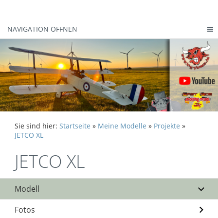
NAVIGATION ÖFFNEN
Sie sind hier:
Startseite
»
Meine Modelle
»
Projekte
»
JETCO XL
JETCO XL
Modell
Fotos